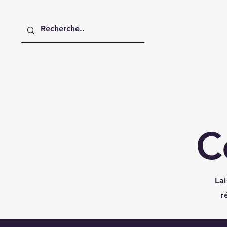
Accueil
Agenda
WCS c'e
C
La
r