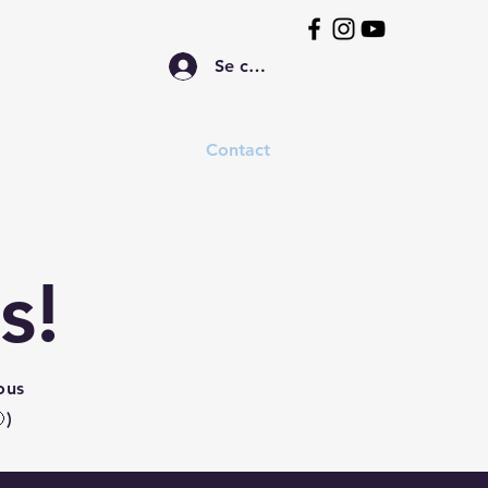
Se connecter
s
Soirées - Salles
Contact
s!
ous
)