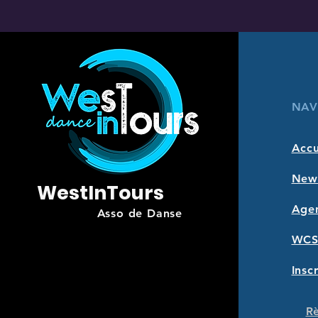
NAV
Accu
New
WestInTours
Age
Asso de Danse
WCS
Insc
Rè