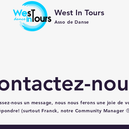
West In Tours
Asso de Danse
st quoi ?
Initiations
Inscriptions 2026/2027
Cour
ontactez-nou
issez-nous un message, nous nous ferons une joie de v
épondre! (surtout Franck, notre Community Manager 